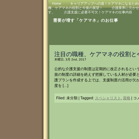
Home
キャリアアップへの道！ケアマネになるため
種、ケアマネの役割と今後の展望！
介護業界に欠かせ
す。
介護支援に必要不可欠！ケアマネの仕事内容
需要が増す「ケアマネ」のお仕事
注目の職種、ケアマネの役割と
木曜日, 3月 2nd, 2017
公的な介護支援の制度は定期的に改正されるとい
規の制度の詳細を絶えず把握している人材が必要
護プランを作成する上では、支援制度の活用が欠
度を […]
Filed: 未分類 | Tagged:
スペシャリスト
,
資格
|
注
コ
目
の
職
種
ケ
ア
マ